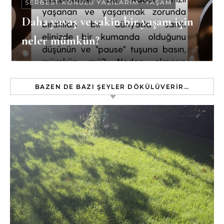
SERBEST KONULU YAZILARIM
-
YAŞAM
Daha yavaş ve sakin bir yaşam için
neler mümkün?
BAZEN DE BAZI ŞEYLER DÖKÜLÜVERIR…