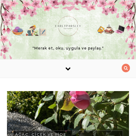
Skip to content
"Merak et, oku, uygula ve paylaş."
AĞAÇ, ÇIÇEK VE FIDE