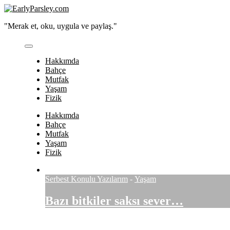
Skip
to
"Merak et, oku, uygula ve paylaş."
content
Hakkımda
Bahçe
Mutfak
Yaşam
Fizik
Hakkımda
Bahçe
Mutfak
Yaşam
Fizik
Serbest Konulu Yazılarım
-
Yaşam
Bazı bitkiler saksı sever…