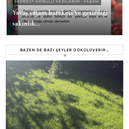
SERBEST KONULU YAZILARIM
-
YAŞAM
Yavaş yaşam hareketi ve getirdiği
sakinlik…
BAZEN DE BAZI ŞEYLER DÖKÜLÜVERIR…