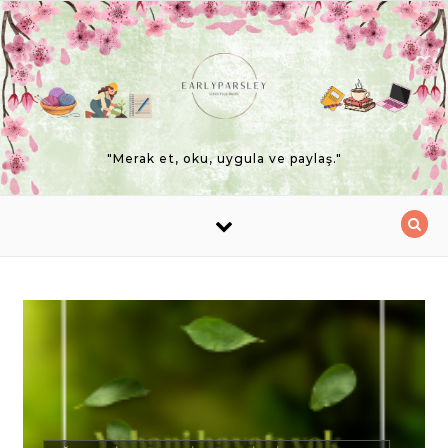
Skip to content
"Merak et, oku, uygula ve paylaş."