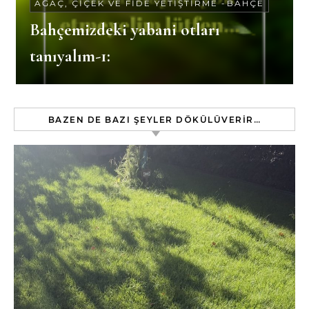
AĞAÇ, ÇIÇEK VE FIDE YETIŞTIRME
-
BAHÇE
Bahçemizdeki yabani otları
tanıyalım-1:
BAZEN DE BAZI ŞEYLER DÖKÜLÜVERIR…