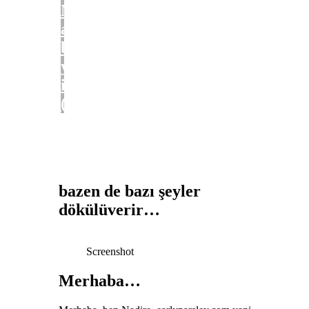
Nisan
ayında
bahçede
yapılacak
işler
(2023)-1:
bazen de bazı şeyler
dökülüverir…
Screenshot
Merhaba…