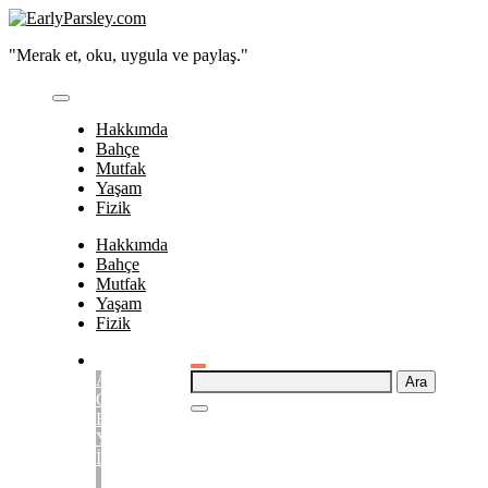
Skip
to
"Merak et, oku, uygula ve paylaş."
content
Hakkımda
Bahçe
Mutfak
Yaşam
Fizik
Hakkımda
Bahçe
Mutfak
Yaşam
Fizik
Arama:
Aylara
Göre
Bahçede
Yapılacak
İşler
-
Bahçe