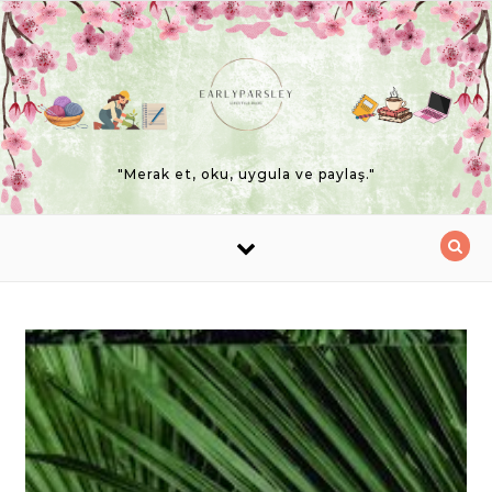
Skip to content
"Merak et, oku, uygula ve paylaş."