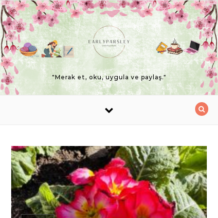
Skip to content
"Merak et, oku, uygula ve paylaş."