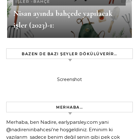
İŞLER
-
BAHÇE
Nisan ayında bahçede yapılacak
işler (2023)-1:
BAZEN DE BAZI ŞEYLER DÖKÜLÜVERIR…
Screenshot
MERHABA…
Merhaba, ben Nadire, earlyparsley.com yani
@nadireninbahcesi’ne hoşgeldiniz. Eminim ki
yazılarım sadece benim değil senin gibi pek çok