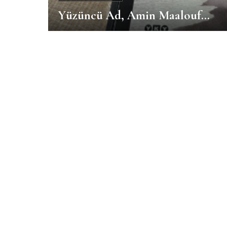
Yüzüncü Ad, Amin Maalouf…