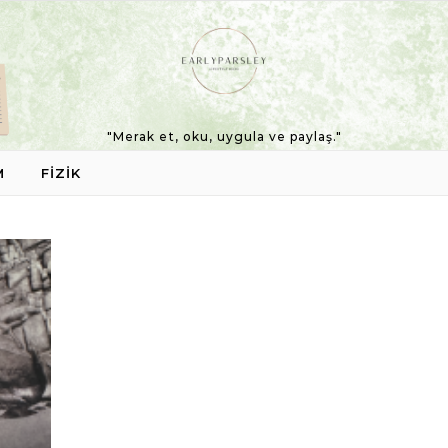
"Merak et, oku, uygula ve paylaş."
M
FIZIK