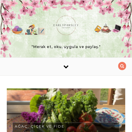
Skip to content
"Merak et, oku, uygula ve paylaş."
AĞAÇ, ÇIÇEK VE FIDE