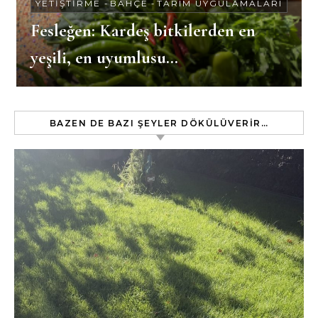
YETIŞTIRME
-
BAHÇE
-
TARIM UYGULAMALARI
Fesleğen: Kardeş bitkilerden en
yeşili, en uyumlusu…
BAZEN DE BAZI ŞEYLER DÖKÜLÜVERIR…