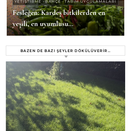
YETIŞTIRME
-
BAHÇE
-
TARIM UYGULAMALARI
Fesleğen: Kardeş bitkilerden en
yeşili, en uyumlusu…
BAZEN DE BAZI ŞEYLER DÖKÜLÜVERIR…