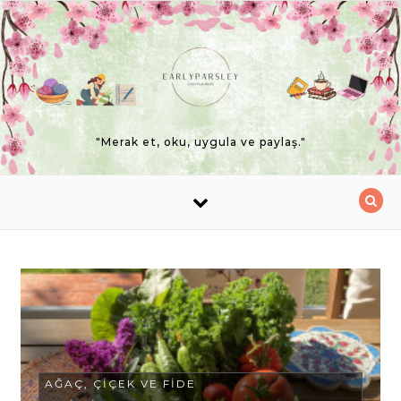
Skip to content
"Merak et, oku, uygula ve paylaş."
AĞAÇ, ÇIÇEK VE FIDE