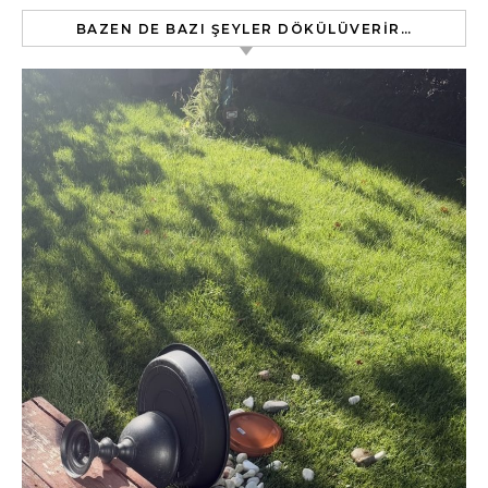
BAZEN DE BAZI ŞEYLER DÖKÜLÜVERIR…