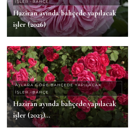
İŞLER
-
BAHÇE
Haziran ayında bahçede yapılacak
işler (2026)
AYLARA GÖRE BAHÇEDE YAPILACAK
İŞLER
-
BAHÇE
Haziran ayında bahçede yapılacak
işler (2023)…