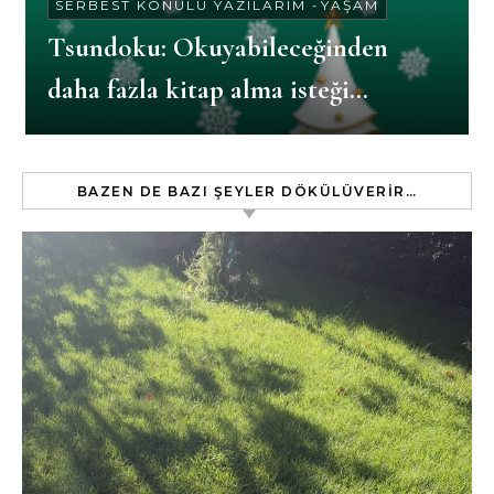
SERBEST KONULU YAZILARIM
-
YAŞAM
Tsundoku: Okuyabileceğinden
daha fazla kitap alma isteği…
BAZEN DE BAZI ŞEYLER DÖKÜLÜVERIR…