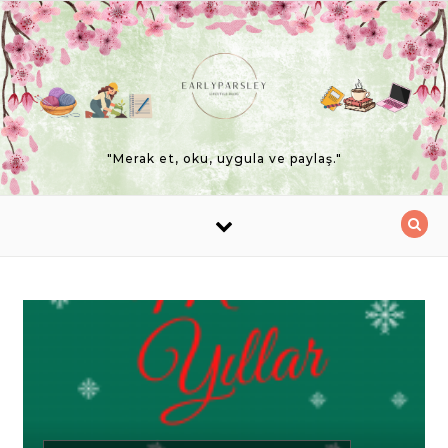
Skip to content
"Merak et, oku, uygula ve paylaş."