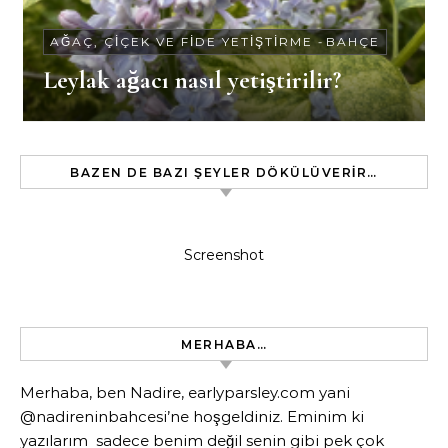
AĞAÇ, ÇIÇEK VE FIDE YETIŞTIRME
-
BAHÇE
Leylak ağacı nasıl yetiştirilir?
BAZEN DE BAZI ŞEYLER DÖKÜLÜVERIR…
Screenshot
MERHABA…
Merhaba, ben Nadire, earlyparsley.com yani
@nadireninbahcesi’ne hoşgeldiniz. Eminim ki
yazılarım sadece benim değil senin gibi pek çok