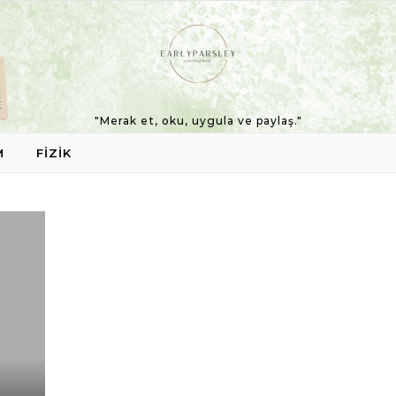
"Merak et, oku, uygula ve paylaş."
M
FIZIK