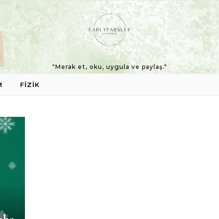
"Merak et, oku, uygula ve paylaş."
M
FIZIK