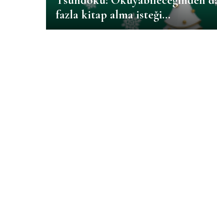
Tsundoku: Okuyabileceğinden d
fazla kitap alma isteği…