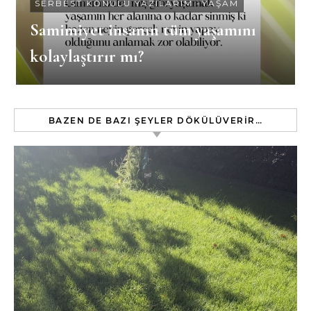
SERBEST KONULU YAZILARIM
-
YAŞAM
Samimiyet insanın tüm yaşamını
kolaylaştırır mı?
BAZEN DE BAZI ŞEYLER DÖKÜLÜVERIR…