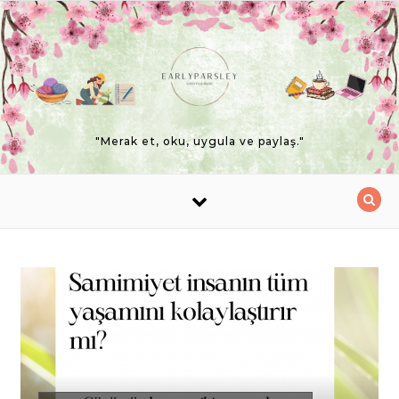
Skip to content
"Merak et, oku, uygula ve paylaş."