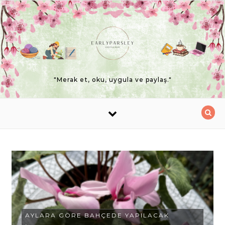
Skip to content
"Merak et, oku, uygula ve paylaş."
AYLARA GÖRE BAHÇEDE YAPILACAK