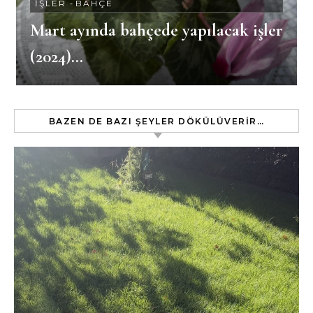
İŞLER
-
BAHÇE
Mart ayında bahçede yapılacak işler
(2024)…
BAZEN DE BAZI ŞEYLER DÖKÜLÜVERIR…