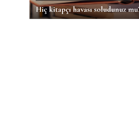
Hiç kitapçı havası soludunuz mu