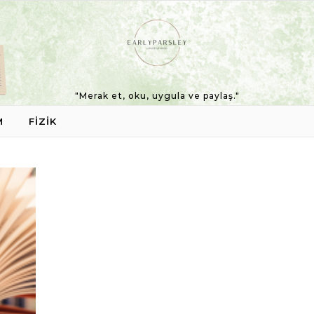
"Merak et, oku, uygula ve paylaş."
M
FIZIK