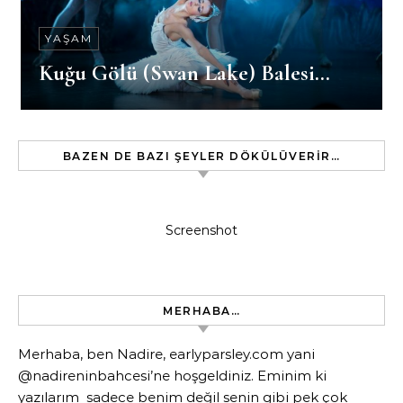
YAŞAM
Kuğu Gölü (Swan Lake) Balesi…
BAZEN DE BAZI ŞEYLER DÖKÜLÜVERIR…
Screenshot
MERHABA…
Merhaba, ben Nadire, earlyparsley.com yani
@nadireninbahcesi’ne hoşgeldiniz. Eminim ki
yazılarım sadece benim değil senin gibi pek çok