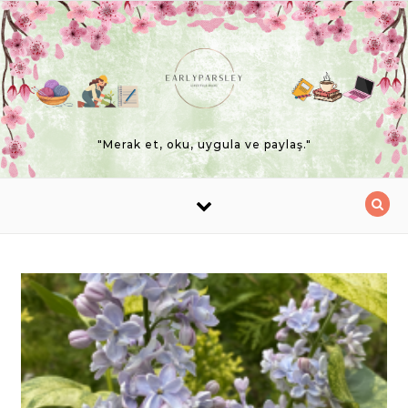
Skip to content
"Merak et, oku, uygula ve paylaş."