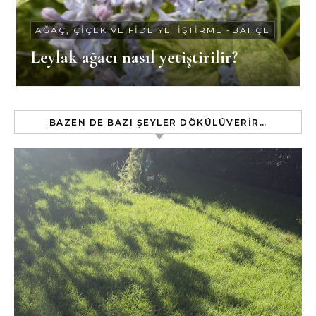
AĞAÇ, ÇIÇEK VE FIDE YETIŞTIRME
-
BAHÇE
Leylak ağacı nasıl yetiştirilir?
BAZEN DE BAZI ŞEYLER DÖKÜLÜVERIR…