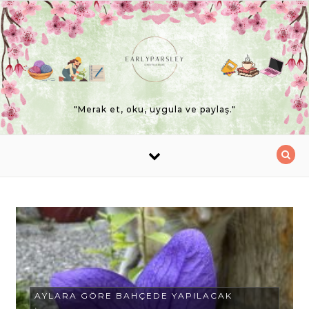
Skip to content
"Merak et, oku, uygula ve paylaş."
AYLARA GÖRE BAHÇEDE YAPILACAK