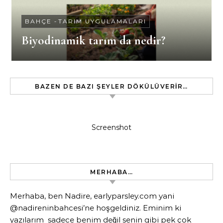
BAHÇE
-
TARIM UYGULAMALARI
Biyodinamik tarım da nedir?
BAZEN DE BAZI ŞEYLER DÖKÜLÜVERIR…
Screenshot
MERHABA…
Merhaba, ben Nadire, earlyparsley.com yani
@nadireninbahcesi’ne hoşgeldiniz. Eminim ki
yazılarım sadece benim değil senin gibi pek çok