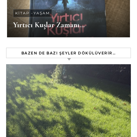
KITAP
-
YAŞAM
Yırtıcı Kuşlar Zamanı…
BAZEN DE BAZI ŞEYLER DÖKÜLÜVERIR…