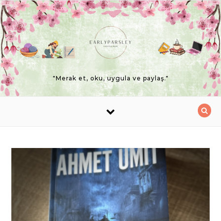
Skip to content
"Merak et, oku, uygula ve paylaş."