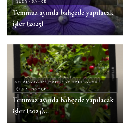
İŞLER
-
BAHÇE
Temmuz ayında bahçede yapılacak
işler (2025)
AYLARA GÖRE BAHÇEDE YAPILACAK
İŞLER
-
BAHÇE
Temmuz ayında bahçede yapılacak
işler (2024)…