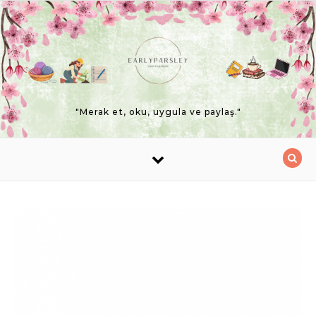
Skip to content
"Merak et, oku, uygula ve paylaş."