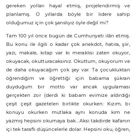
gereken yolları hayal etmiş, projelendirmiş ve
planlamış. O yıllarda böyle bir lidere sahip
olduğumuz için çok şanslıyız öyle değil mi?
Tam 100 yıl önce bugün de Cumhuriyeti ilân etmiş.
Bu konu ile ilgili o kadar çok anekdot, hatıra, şiir,
yazı, makale, kitap var ki meraklısı zaten okuyor,
okuyacak, okutturacaksınız. Okuttum, okuyorum ve
de daha okuyacağım çok şey var. Ta çocukluktan
öğrendiğim ve öğrettiği için babama şükran
duyduğum bir motto var ancak uygulaması
gerçekten zor (derdi ki babam evimize aldırdığı
çeşit çeşit gazeteleri birlikte okurken: Kızım, bi
konuyu okurken mutlaka aynı konuda kim ne
yazmış hepsini okumaya bak…Aksi takdirde kafanın
içi tek taraflı düşüncelerle dolar. Hepsini oku, öğren,