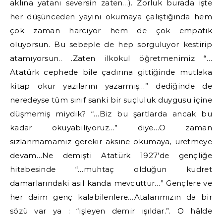
aklına yatanı seversin zaten…). Zorluk burada işte
her düşünceden yayını okumaya çalıştığında hem
çok zaman harcıyor hem de çok empatik
oluyorsun. Bu sebeple de hep sorguluyor kestirip
atamıyorsun.. .Zaten ilkokul öğretmenimiz “…
Atatürk cephede bile çadırına gittiğinde mutlaka
kitap okur yazılarını yazarmış…” dediğinde de
neredeyse tüm sınıf sanki bir suçluluk duygusu içine
düşmemiş miydik? “…Biz bu şartlarda ancak bu
kadar okuyabiliyoruz…” diye…O zaman
sızlanmamamız gerekir aksine okumaya, üretmeye
devam…Ne demişti Atatürk 1927’de gençliğe
hitabesinde “…muhtaç olduğun kudret
damarlarındaki asil kanda mevcuttur…” Gençlere ve
her daim genç kalabilenlere…Atalarımızın da bir
sözü var ya : “işleyen demir ışıldar.”. O hâlde