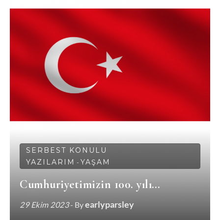
SERBEST KONULU
YAZILARIM
YAŞAM
-
Cumhuriyetimizin 100. yılı…
earlyparsley
29 Ekim 2023
- By