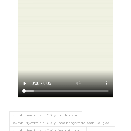
cumhuriyetimizin 100. yılı kutlu olsun
cumhuriyetimizin 100. yılında bahçemde açan 100 çiçek
cumhuriyetimizinyüzüncüyılıkutluolsun